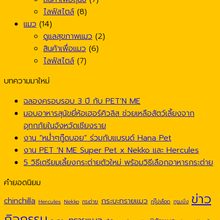
ไลฟ์สไตล์
(8)
แมว
(14)
ดูแลสุขภาพแมว
(2)
สินค้าเพื่อแมว
(6)
ไลฟ์สไตล์
(7)
บทความมาใหม่
ฉลองครอบรอบ 3 ปี กับ PET’N ME
มอบอาหารสุนัขยี่ห้อเฮอร์คิวลิส ช่วยเหลือสัตว์เลี้ยงจาก
อุทกภัยในจังหวัดเชียงราย
งาน “หม่ำๆกู๊ดบอย” ร่วมกับแบรนด์ Hana Pet
งาน PET ‘N ME Super Pet x Nekko และ Hercules
5 วิธีเตรียมเลี้ยงกระต่ายตัวใหม่ พร้อมวิธีเลือกอาหารกระต่าย
คำยอดนิยม
ข่าว
chinchilla
กระบะทรายแมว
Hercules
Nekko
กระต่าย
กรุ๊ปเลือด
กรูมมิ่ง
กิจกรรม