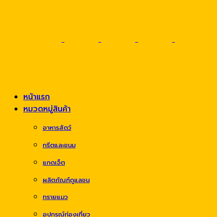
หน้าแรก
หมวดหมู่สินค้า
อาหารสัตว์
ทรีตและขนม
แกดเจ็ต
ผลิตภัณฑ์ดูแลขน
ทรายแมว
อุปกรณ์ท่องเที่ยว