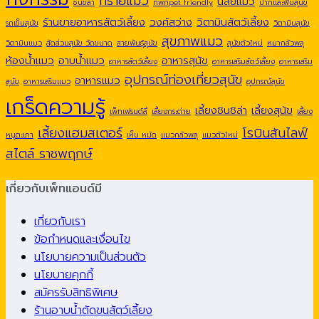
ทรายแมว
นิสัยแมว
ชินชิล่า
ที่พักpet friendly
ปากและฟันสุนัข
ร้านขายอาหารสัตว์เลี้ยง
วงศ์สว่าง
วิตามินสัตว์เลี้ยง
รถเข็นสุนัข
วิตามินสุนัข
สุขภาพแมว
วิตามินแมว
สัดส่วนสุนัข วัดขนาด
สายพันธุ์สุนัข
สุนัขตัวใหม่
หมากลัวพลุ
ห้องน้ำแมว
อาบน้ำแมว
อาหารสุนัข
อาหารสัตว์เลี้ยง
อาหารเสริมสัตว์เลี้ยง
อาหารเสริม
อุปกรณ์ท่องเที่ยวสุนัข
อาหารแมว
สุนัข
อาหารเสริมแมว
อุปกรณ์สุนัข
เกร็ดความรู้
เลี้ยงชินชิล่า
เลี้ยงสุนัข
เพ็ทเฟรนด์ลี่
เลี้ยงกระต่าย
เลี้ยง
เลี้ยงแฮมสเตอร์
โรบินสันไลฟ์
หนูตะเภา
เห็บ หมัด
แมวกลัวพลุ
แมวตัวใหม่
สไตล์ ราชพฤกษ์
เกี่ยวกับเพ็ทแอนด์มี
เกี่ยวกับเรา
ข้อกำหนดและเงื่อนไข
นโยบายความเป็นส่วนตัว
นโยบายคุกกี้
สมัครรับสิทธิพิเศษ
ร้านอาบน้ำตัดขนสัตว์เลี้ยง