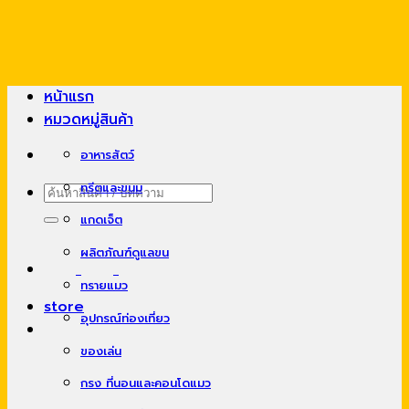
Skip
to
content
หน้าแรก
หมวดหมู่สินค้า
อาหารสัตว์
ทรีตและขนม
ค้นหา:
แกดเจ็ต
ผลิตภัณฑ์ดูแลขน
ทรายแมว
store
อุปกรณ์ท่องเที่ยว
ของเล่น
กรง ที่นอนและคอนโดแมว