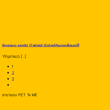
กัญชาแมว แคทนิป (Catnip) ตัวช่วยให้แมวเคลิ้มแฮปปี้
‘กัญชาแมว [...]
1
2
3
สาขาของ PET ‘N ME