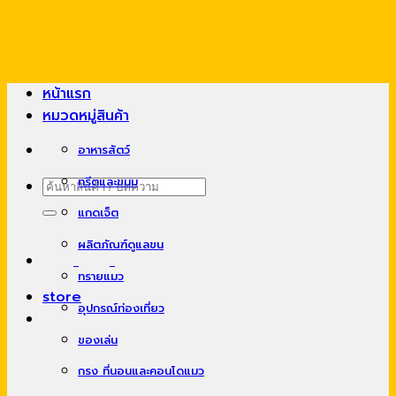
Skip
to
content
หน้าแรก
หมวดหมู่สินค้า
อาหารสัตว์
ทรีตและขนม
ค้นหา:
แกดเจ็ต
ผลิตภัณฑ์ดูแลขน
ทรายแมว
store
อุปกรณ์ท่องเที่ยว
ของเล่น
กรง ที่นอนและคอนโดแมว