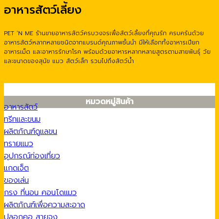
อาหารสัตว์เลี้ยง
PET ‘N ME ร้านขายอาหารสัตว์ครบวงจรเพื่อสัตว์เลี้ยงที่คุณรัก ครบครันด้วย
อาหารสัตว์หลากหลายชนิดจากแบรนด์คุณภาพชั้นนำ มีให้เลือกทั้งอาหารเปียก
อาหารเม็ด และอาหารรักษาโรค พร้อมด้วยอาหารหลากหลายสูตรตามสายพันธุ์ วัย
และขนาดของสุนัข แมว สัตว์เล็ก รวมไปถึงสัตว์น้ำ
หมวดหมู่สินค้า
อาหารสัตว์
ทรีทและขนม
ผลิตภัณฑ์ดูแลขน
ทรายแมว
อุปกรณ์ท่องเที่ยว
แกดเจ็ต
ของเล่น
กรง ที่นอน คอนโดแมว
ผลิตภัณฑ์เพื่อความสะอาด
ปลอกคอ สายจูง