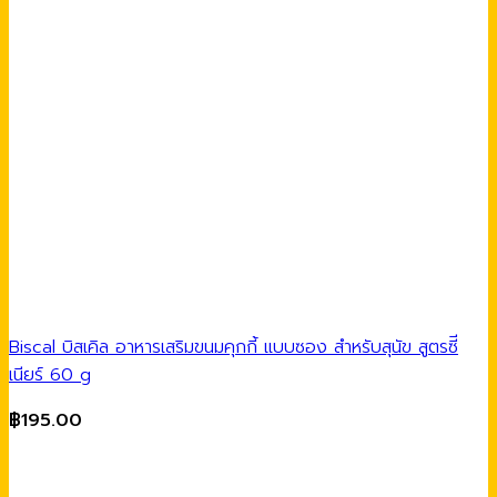
Biscal บิสเคิล อาหารเสริมขนมคุกกี้ แบบซอง สำหรับสุนัข สูตรซีี
เนียร์ 60 g
฿
195.00