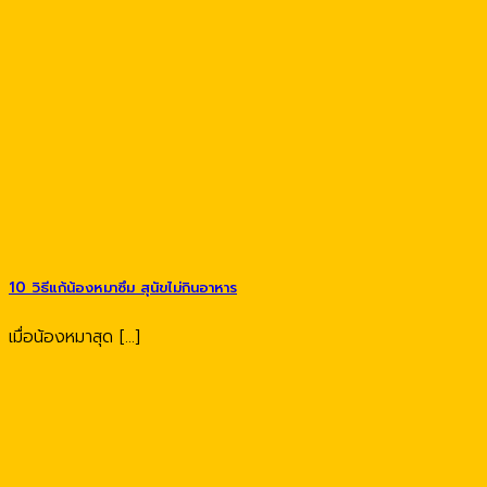
10 วิธีแก้น้องหมาซึม สุนัขไม่กินอาหาร
เมื่อน้องหมาสุด [...]