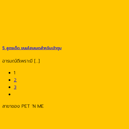
5 สูตรเด็ด ขนมโฮมเมดสำหรับเจ้าตูบ
อารมณ์ดีเพราะมี [...]
1
2
3
สาขาของ PET ‘N ME