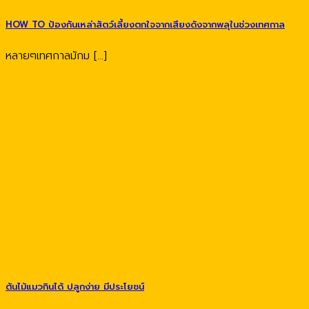
HOW TO ป้องกันเหล่าสัตว์เลี้ยงตกใจจากเสียงดังจากพลุในช่วงเทศกาล
หลายๆเทศกาลมักม [...]
ต้นไม้แมวกินได้ ปลูกง่าย มีประโยชน์