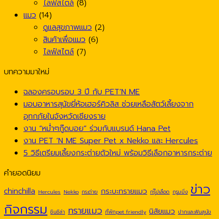
ไลฟ์สไตล์
(8)
แมว
(14)
ดูแลสุขภาพแมว
(2)
สินค้าเพื่อแมว
(6)
ไลฟ์สไตล์
(7)
บทความมาใหม่
ฉลองครอบรอบ 3 ปี กับ PET’N ME
มอบอาหารสุนัขยี่ห้อเฮอร์คิวลิส ช่วยเหลือสัตว์เลี้ยงจาก
อุทกภัยในจังหวัดเชียงราย
งาน “หม่ำๆกู๊ดบอย” ร่วมกับแบรนด์ Hana Pet
งาน PET ‘N ME Super Pet x Nekko และ Hercules
5 วิธีเตรียมเลี้ยงกระต่ายตัวใหม่ พร้อมวิธีเลือกอาหารกระต่าย
คำยอดนิยม
ข่าว
chinchilla
กระบะทรายแมว
Hercules
Nekko
กระต่าย
กรุ๊ปเลือด
กรูมมิ่ง
กิจกรรม
ทรายแมว
นิสัยแมว
ชินชิล่า
ที่พักpet friendly
ปากและฟันสุนัข