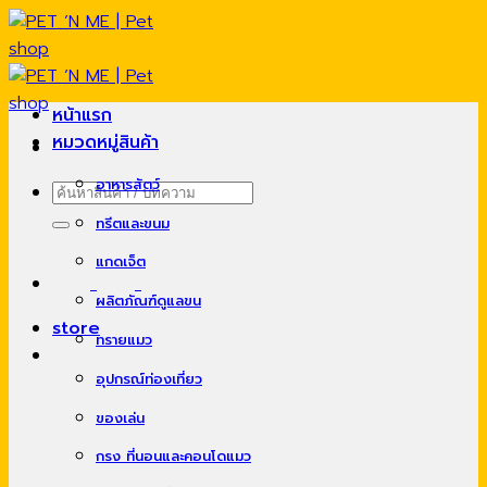
Skip
to
content
หน้าแรก
หมวดหมู่สินค้า
อาหารสัตว์
ค้นหา:
ทรีตและขนม
แกดเจ็ต
ผลิตภัณฑ์ดูแลขน
store
ทรายแมว
อุปกรณ์ท่องเที่ยว
ของเล่น
กรง ที่นอนและคอนโดแมว