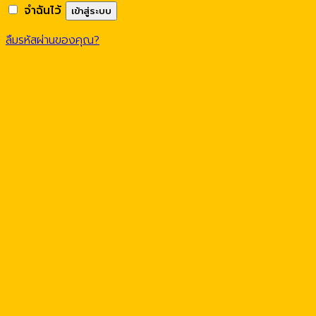
จำฉันไว้
เข้าสู่ระบบ
ลืมรหัสผ่านของคุณ?