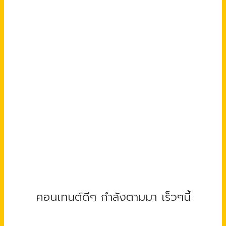
คอนเทนต์ดีๆ กำลังตามมา เร็วๆนี้