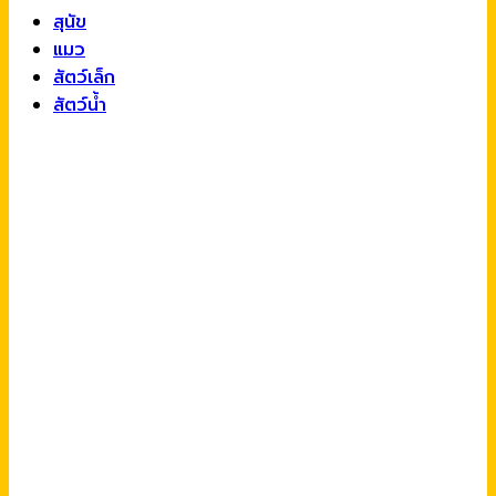
สุนัข
แมว
สัตว์เล็ก
สัตว์น้ำ