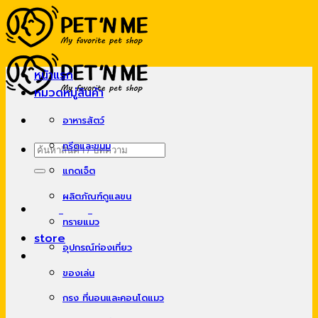
Skip
to
content
หน้าแรก
หมวดหมู่สินค้า
อาหารสัตว์
ทรีตและขนม
ค้นหา:
แกดเจ็ต
ผลิตภัณฑ์ดูแลขน
ทรายแมว
store
อุปกรณ์ท่องเที่ยว
ของเล่น
กรง ที่นอนและคอนโดแมว