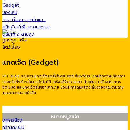
Gadget
ของเล่น
กรง ที่นอน คอนโดแมว
ผลิตภัณฑ์เพื่อความสะอาด
ปลอกคอ สายจูง
แกดเจ็ต (Gadget)
PET ’N ME รวบรวมแกดเจ็ตสุดล้ำสำหรับสัตว์เลี้ยงที่ตอบโจทย์ทุกความต้องการ
ครบครันทั้งห้องน้ำแมวอัตโนมัติ เครื่องให้อาหารแมว น้ำพุแมว เครื่องให้อาหาร
อัตโนมัติ และแกดเจ็ตอื่นๆอีกมากมาย ช่วยให้การดูแลสัตว์เลี้ยงของคุณง่ายดาย
และสะดวกสบายยิ่งขึ้น
หมวดหมู่สินค้า
อาหารสัตว์
ทรีทและขนม