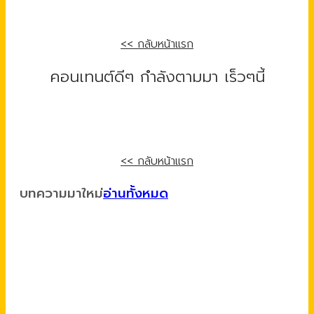
<< กลับหน้าแรก
คอนเทนต์ดีๆ กำลังตามมา เร็วๆนี้
<< กลับหน้าแรก
บทความมาใหม่
อ่านทั้งหมด