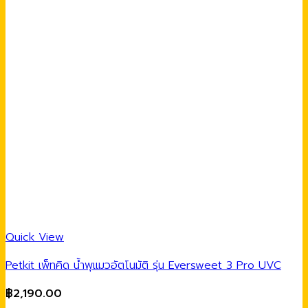
Quick View
Petkit เพ็ทคิด น้ำพุแมวอัตโนมัติ รุ่น Eversweet 3 Pro UVC
฿
2,190.00