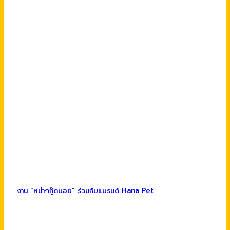
งาน “หม่ำๆกู๊ดบอย” ร่วมกับแบรนด์ Hana Pet