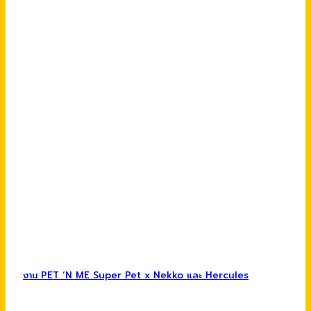
งาน PET ‘N ME Super Pet x Nekko และ Hercules