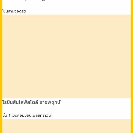
โซนลานจอดรถ
โรบินสันไลฟ์สไตล์ ราชพฤกษ์
ชั้น 1 โซนคอมม่อนเพลย์กราวน์