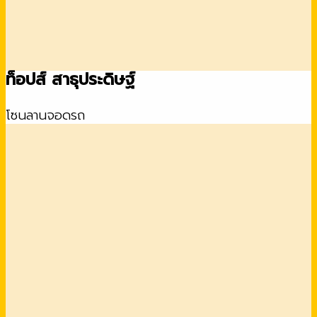
ท็อปส์ สาธุประดิษฐ์
โซนลานจอดรถ