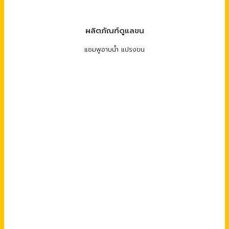
ผลิตภัณฑ์ดูแลขน
แชมพูอาบน้ำ แปรงขน