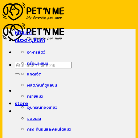
Skip
to
content
หน้าแรก
หมวดหมู่สินค้า
อาหารสัตว์
ทรีตและขนม
ค้นหา:
แกดเจ็ต
ผลิตภัณฑ์ดูแลขน
ทรายแมว
store
อุปกรณ์ท่องเที่ยว
ของเล่น
กรง ที่นอนและคอนโดแมว