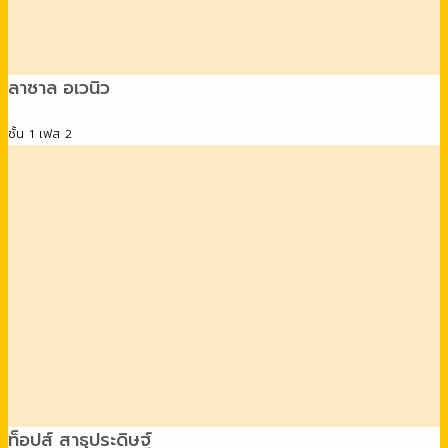
ลาซาล อเวนิว
ชั้น 1 เฟส 2
ท็อปส์ สาธุประดิษฐ์