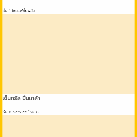
ชั้น 1 โซนแฟชั่นพลัส
เซ็นทรัล ปิ่นเกล้า
ชั้น B Service โซน C