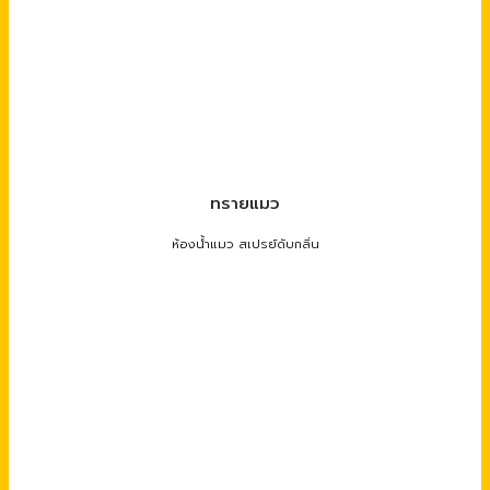
ทรายแมว
ห้องน้ำแมว สเปรย์ดับกลิ่น