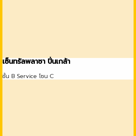
เซ็นทรัลพลาซา ปิ่นเกล้า
ชั้น B Service โซน C