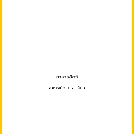
อาหารสัตว์
อาหารเม็ด อาหารเปียก