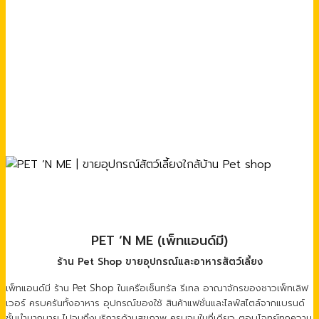
PET ‘N ME (เพ็ทแอนด์มี)
ร้าน Pet Shop ขายอุปกรณ์และอาหารสัตว์เลี้ยง
เพ็ทแอนด์มี ร้าน Pet Shop ในเครือเซ็นทรัล รีเทล อาณาจักรของชาวเพ็ทเลิฟ
เวอร์ ครบครันทั้งอาหาร อุปกรณ์ของใช้ สินค้าแฟชั่นและไลฟ์สไตล์จากแบรนด์
ชั้นนำมากมาย ไปจนถึงบริการด้านสุขภาพ ครบจบในที่เดียว ตอบโจทย์ทุกความ