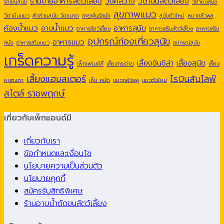
ร้านขายอาหารสัตว์เลี้ยง
วงศ์สว่าง
วิตามินสัตว์เลี้ยง
รถเข็นสุนัข
วิตามินสุนัข
สุขภาพแมว
วิตามินแมว
สัดส่วนสุนัข วัดขนาด
สายพันธุ์สุนัข
สุนัขตัวใหม่
หมากลัวพลุ
ห้องน้ำแมว
อาบน้ำแมว
อาหารสุนัข
อาหารสัตว์เลี้ยง
อาหารเสริมสัตว์เลี้ยง
อาหารเสริม
อุปกรณ์ท่องเที่ยวสุนัข
อาหารแมว
สุนัข
อาหารเสริมแมว
อุปกรณ์สุนัข
เกร็ดความรู้
เลี้ยงชินชิล่า
เลี้ยงสุนัข
เพ็ทเฟรนด์ลี่
เลี้ยงกระต่าย
เลี้ยง
เลี้ยงแฮมสเตอร์
โรบินสันไลฟ์
หนูตะเภา
เห็บ หมัด
แมวกลัวพลุ
แมวตัวใหม่
สไตล์ ราชพฤกษ์
เกี่ยวกับเพ็ทแอนด์มี
เกี่ยวกับเรา
ข้อกำหนดและเงื่อนไข
นโยบายความเป็นส่วนตัว
นโยบายคุกกี้
สมัครรับสิทธิพิเศษ
ร้านอาบน้ำตัดขนสัตว์เลี้ยง