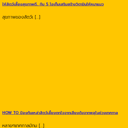
ให้สัตว์เลี้ยงสุขภาพดี.. กับ 5 ไอเท็มเสริมสร้างวิตามินให้หมาแมว
สุขภาพของสัตว์เ [...]
HOW TO ป้องกันเหล่าสัตว์เลี้ยงตกใจจากเสียงดังจากพลุในช่วงเทศกาล
หลายๆเทศกาลมักม [...]