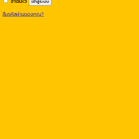
จำฉันไว้
เข้าสู่ระบบ
ลืมรหัสผ่านของคุณ?