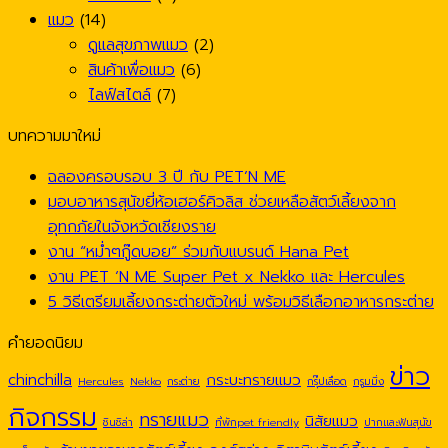
แมว
(14)
ดูแลสุขภาพแมว
(2)
สินค้าเพื่อแมว
(6)
ไลฟ์สไตล์
(7)
บทความมาใหม่
ฉลองครอบรอบ 3 ปี กับ PET’N ME
มอบอาหารสุนัขยี่ห้อเฮอร์คิวลิส ช่วยเหลือสัตว์เลี้ยงจาก
อุทกภัยในจังหวัดเชียงราย
งาน “หม่ำๆกู๊ดบอย” ร่วมกับแบรนด์ Hana Pet
งาน PET ‘N ME Super Pet x Nekko และ Hercules
5 วิธีเตรียมเลี้ยงกระต่ายตัวใหม่ พร้อมวิธีเลือกอาหารกระต่าย
คำยอดนิยม
ข่าว
chinchilla
กระบะทรายแมว
Hercules
Nekko
กระต่าย
กรุ๊ปเลือด
กรูมมิ่ง
กิจกรรม
ทรายแมว
นิสัยแมว
ชินชิล่า
ที่พักpet friendly
ปากและฟันสุนัข