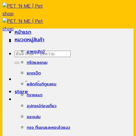
Skip
to
content
หน้าแรก
หมวดหมู่สินค้า
อาหารสัตว์
ค้นหา:
ทรีตและขนม
แกดเจ็ต
ผลิตภัณฑ์ดูแลขน
store
ทรายแมว
อุปกรณ์ท่องเที่ยว
ของเล่น
กรง ที่นอนและคอนโดแมว