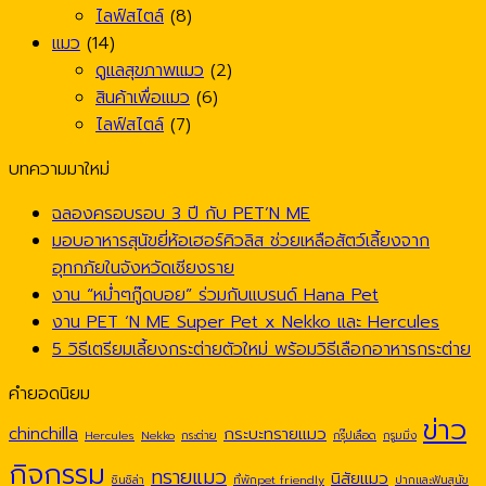
ไลฟ์สไตล์
(8)
แมว
(14)
ดูแลสุขภาพแมว
(2)
สินค้าเพื่อแมว
(6)
ไลฟ์สไตล์
(7)
บทความมาใหม่
ฉลองครอบรอบ 3 ปี กับ PET’N ME
มอบอาหารสุนัขยี่ห้อเฮอร์คิวลิส ช่วยเหลือสัตว์เลี้ยงจาก
อุทกภัยในจังหวัดเชียงราย
งาน “หม่ำๆกู๊ดบอย” ร่วมกับแบรนด์ Hana Pet
งาน PET ‘N ME Super Pet x Nekko และ Hercules
5 วิธีเตรียมเลี้ยงกระต่ายตัวใหม่ พร้อมวิธีเลือกอาหารกระต่าย
คำยอดนิยม
ข่าว
chinchilla
กระบะทรายแมว
Hercules
Nekko
กระต่าย
กรุ๊ปเลือด
กรูมมิ่ง
กิจกรรม
ทรายแมว
นิสัยแมว
ชินชิล่า
ที่พักpet friendly
ปากและฟันสุนัข