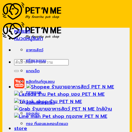
Skip
to
content
หน้าแรก
หมวดหมู่สินค้า
อาหารสัตว์
ทรีตและขนม
ค้นหา:
แกดเจ็ต
ผลิตภัณฑ์ดูแลขน
ทรายแมว
อุปกรณ์ท่องเที่ยว
ของเล่น
กรง ที่นอนและคอนโดแมว
store