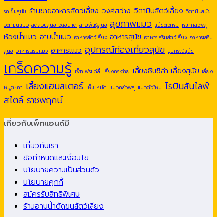
ร้านขายอาหารสัตว์เลี้ยง
วงศ์สว่าง
วิตามินสัตว์เลี้ยง
รถเข็นสุนัข
วิตามินสุนัข
สุขภาพแมว
วิตามินแมว
สัดส่วนสุนัข วัดขนาด
สายพันธุ์สุนัข
สุนัขตัวใหม่
หมากลัวพลุ
ห้องน้ำแมว
อาบน้ำแมว
อาหารสุนัข
อาหารสัตว์เลี้ยง
อาหารเสริมสัตว์เลี้ยง
อาหารเสริม
อุปกรณ์ท่องเที่ยวสุนัข
อาหารแมว
สุนัข
อาหารเสริมแมว
อุปกรณ์สุนัข
เกร็ดความรู้
เลี้ยงชินชิล่า
เลี้ยงสุนัข
เพ็ทเฟรนด์ลี่
เลี้ยงกระต่าย
เลี้ยง
เลี้ยงแฮมสเตอร์
โรบินสันไลฟ์
หนูตะเภา
เห็บ หมัด
แมวกลัวพลุ
แมวตัวใหม่
สไตล์ ราชพฤกษ์
เกี่ยวกับเพ็ทแอนด์มี
เกี่ยวกับเรา
ข้อกำหนดและเงื่อนไข
นโยบายความเป็นส่วนตัว
นโยบายคุกกี้
สมัครรับสิทธิพิเศษ
ร้านอาบน้ำตัดขนสัตว์เลี้ยง