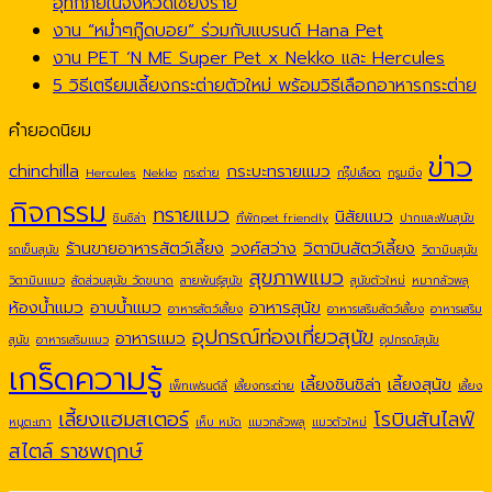
อุทกภัยในจังหวัดเชียงราย
งาน “หม่ำๆกู๊ดบอย” ร่วมกับแบรนด์ Hana Pet
งาน PET ‘N ME Super Pet x Nekko และ Hercules
5 วิธีเตรียมเลี้ยงกระต่ายตัวใหม่ พร้อมวิธีเลือกอาหารกระต่าย
คำยอดนิยม
ข่าว
chinchilla
กระบะทรายแมว
Hercules
Nekko
กระต่าย
กรุ๊ปเลือด
กรูมมิ่ง
กิจกรรม
ทรายแมว
นิสัยแมว
ชินชิล่า
ที่พักpet friendly
ปากและฟันสุนัข
ร้านขายอาหารสัตว์เลี้ยง
วงศ์สว่าง
วิตามินสัตว์เลี้ยง
รถเข็นสุนัข
วิตามินสุนัข
สุขภาพแมว
วิตามินแมว
สัดส่วนสุนัข วัดขนาด
สายพันธุ์สุนัข
สุนัขตัวใหม่
หมากลัวพลุ
ห้องน้ำแมว
อาบน้ำแมว
อาหารสุนัข
อาหารสัตว์เลี้ยง
อาหารเสริมสัตว์เลี้ยง
อาหารเสริม
อุปกรณ์ท่องเที่ยวสุนัข
อาหารแมว
สุนัข
อาหารเสริมแมว
อุปกรณ์สุนัข
เกร็ดความรู้
เลี้ยงชินชิล่า
เลี้ยงสุนัข
เพ็ทเฟรนด์ลี่
เลี้ยงกระต่าย
เลี้ยง
เลี้ยงแฮมสเตอร์
โรบินสันไลฟ์
หนูตะเภา
เห็บ หมัด
แมวกลัวพลุ
แมวตัวใหม่
สไตล์ ราชพฤกษ์