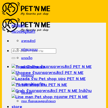
Skip
to
content
หน้าแรก
หมวดหมู่สินค้า
อาหารสัตว์
ทรีตและขนม
ค้นหา:
แกดเจ็ต
ผลิตภัณฑ์ดูแลขน
ทรายแมว
อุปกรณ์ท่องเที่ยว
ของเล่น
กรง ที่นอนและคอนโดแมว
store