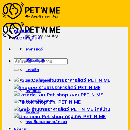
Skip
to
content
หน้าแรก
หมวดหมู่สินค้า
อาหารสัตว์
ทรีตและขนม
ค้นหา:
แกดเจ็ต
ผลิตภัณฑ์ดูแลขน
ทรายแมว
อุปกรณ์ท่องเที่ยว
ของเล่น
กรง ที่นอนและคอนโดแมว
store