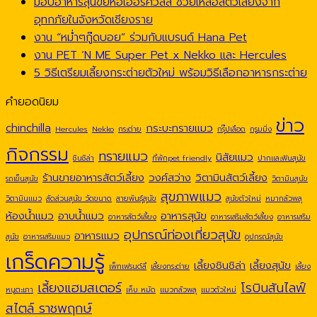
มอบอาหารสุนัขยี่ห้อเฮอร์คิวลิส ช่วยเหลือสัตว์เลี้ยงจาก
อุทกภัยในจังหวัดเชียงราย
งาน “หม่ำๆกู๊ดบอย” ร่วมกับแบรนด์ Hana Pet
งาน PET ‘N ME Super Pet x Nekko และ Hercules
5 วิธีเตรียมเลี้ยงกระต่ายตัวใหม่ พร้อมวิธีเลือกอาหารกระต่าย
คำยอดนิยม
ข่าว
chinchilla
กระบะทรายแมว
Hercules
Nekko
กระต่าย
กรุ๊ปเลือด
กรูมมิ่ง
กิจกรรม
ทรายแมว
นิสัยแมว
ชินชิล่า
ที่พักpet friendly
ปากและฟันสุนัข
ร้านขายอาหารสัตว์เลี้ยง
วงศ์สว่าง
วิตามินสัตว์เลี้ยง
รถเข็นสุนัข
วิตามินสุนัข
สุขภาพแมว
วิตามินแมว
สัดส่วนสุนัข วัดขนาด
สายพันธุ์สุนัข
สุนัขตัวใหม่
หมากลัวพลุ
ห้องน้ำแมว
อาบน้ำแมว
อาหารสุนัข
อาหารสัตว์เลี้ยง
อาหารเสริมสัตว์เลี้ยง
อาหารเสริม
อุปกรณ์ท่องเที่ยวสุนัข
อาหารแมว
สุนัข
อาหารเสริมแมว
อุปกรณ์สุนัข
เกร็ดความรู้
เลี้ยงชินชิล่า
เลี้ยงสุนัข
เพ็ทเฟรนด์ลี่
เลี้ยงกระต่าย
เลี้ยง
เลี้ยงแฮมสเตอร์
โรบินสันไลฟ์
หนูตะเภา
เห็บ หมัด
แมวกลัวพลุ
แมวตัวใหม่
สไตล์ ราชพฤกษ์