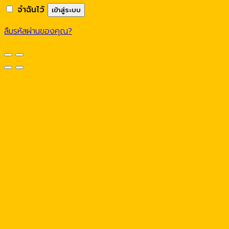
จำฉันไว้
เข้าสู่ระบบ
ลืมรหัสผ่านของคุณ?