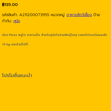
฿
135.00
รหัสสินค้า:
A211200073955
หมวดหมู่:
อาหารสัตว์เลี้ยง
ป้าย
กำกับ:
สุนัข
ช้อป Pluto พลูโต อาหารเม็ด สำหรับสุนัขโตสายพันธุ์ใหญ่ รสอกไก่รมควันและผัก
1.5 kg ออนไลน์ได้ที่…
โปรโมชั่นแนะนำ