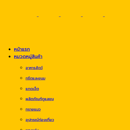
หน้าแรก
หมวดหมู่สินค้า
อาหารสัตว์
ทรีตและขนม
แกดเจ็ต
ผลิตภัณฑ์ดูแลขน
ทรายแมว
อุปกรณ์ท่องเที่ยว