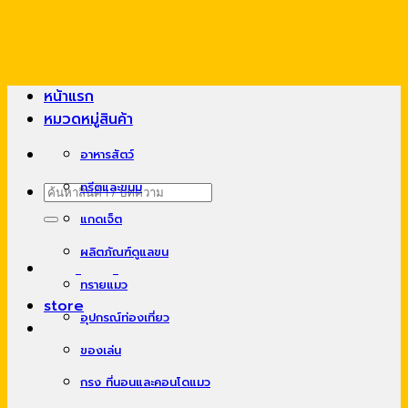
Skip
to
content
หน้าแรก
หมวดหมู่สินค้า
อาหารสัตว์
ทรีตและขนม
ค้นหา:
แกดเจ็ต
ผลิตภัณฑ์ดูแลขน
ทรายแมว
store
อุปกรณ์ท่องเที่ยว
ของเล่น
กรง ที่นอนและคอนโดแมว