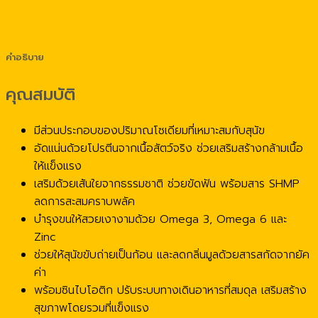
คำอธิบาย
คุณสมบัติ
มีส่วนประกอบของปริมาณโซเดียมที่เหมาะสมกับสุนัข
อัดแน่นด้วยโปรตีนจากเนื้อสัตว์จริง ช่วยเสริมสร้างกล้ามเนื้อ
ให้แข็งแรง
เสริมด้วยเส้นใยจากธรรมชาติ ช่วยขัดฟัน พร้อมสาร SHMP
ลดการสะสมคราบพลัค
บำรุงขนให้สวยเงางามด้วย Omega 3, Omega 6 และ
Zinc
ช่วยให้สุนัขขับถ่ายเป็นก้อน และลดกลิ่นมูลด้วยสารสกัดจากยัค
ค่า
พร้อมซินไบโอติก ปรับระบบทางเดินอาหารที่สมดุล เสริมสร้าง
สุขภาพโดยรวมที่แข็งแรง