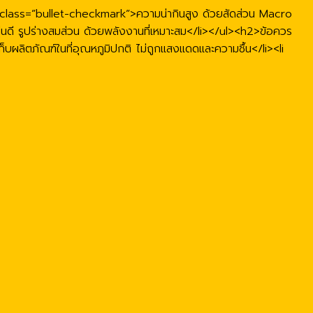
 class=”bullet-checkmark”>ความน่ากินสูง ด้วยสัดส่วน Macro
่นดี รูปร่างสมส่วน ด้วยพลังงานที่เหมาะสม</li></ul><h2>ข้อควร
บผลิตภัณฑ์ในที่อุณหภูมิปกติ ไม่ถูกแสงแดดและความชื้น</li><li