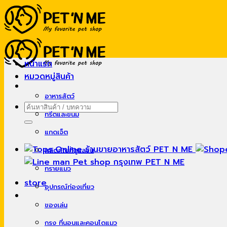
Skip
to
content
หน้าแรก
หมวดหมู่สินค้า
อาหารสัตว์
ค้นหา:
ทรีตและขนม
แกดเจ็ต
ผลิตภัณฑ์ดูแลขน
ทรายแมว
store
อุปกรณ์ท่องเที่ยว
ของเล่น
กรง ที่นอนและคอนโดแมว