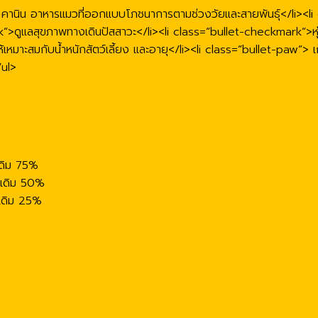
านิน อาหารแมวที่ออกแบบโภชนาการตามช่วงวัยและสายพันธุ์</li><li
rk”>ดูแลสุขภาพทางเดินปัสสาวะ</li><li class=”bullet-checkmark”>หุ
ะสมกับน้ำหนักสัตว์เลี้ยง และอายุ</li><li class=”bullet-paw”> เก็
/ul>
เดิม 75%
รเดิม 50%
รเดิม 25%