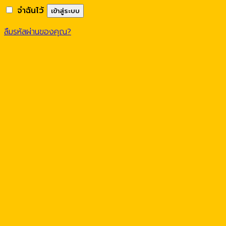
จำฉันไว้
เข้าสู่ระบบ
ลืมรหัสผ่านของคุณ?