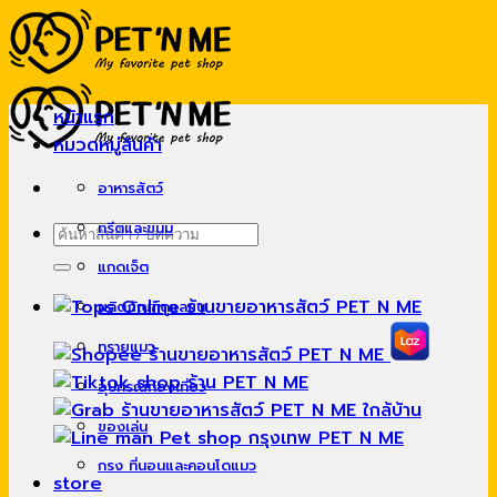
Skip
to
content
หน้าแรก
หมวดหมู่สินค้า
อาหารสัตว์
ทรีตและขนม
ค้นหา:
แกดเจ็ต
ผลิตภัณฑ์ดูแลขน
ทรายแมว
อุปกรณ์ท่องเที่ยว
ของเล่น
กรง ที่นอนและคอนโดแมว
store