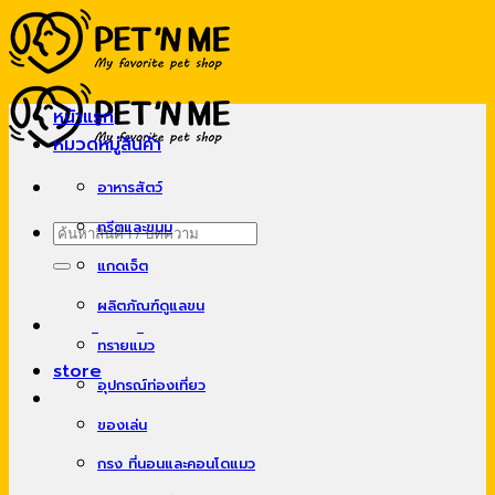
Skip
to
content
หน้าแรก
หมวดหมู่สินค้า
อาหารสัตว์
ทรีตและขนม
ค้นหา:
แกดเจ็ต
ผลิตภัณฑ์ดูแลขน
ทรายแมว
store
อุปกรณ์ท่องเที่ยว
ของเล่น
กรง ที่นอนและคอนโดแมว