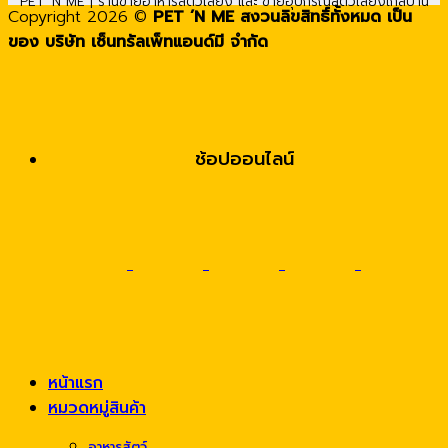
PET ’N ME | ร้านขายอาหารสัตว์เลี้ยง และ ขายอุปกรณ์สัตว์เลี้ยงใกล้บ้าน
Copyright 2026 ©
PET ’N ME สงวนลิขสิทธิ์ทั้งหมด เป็น
ของ บริษัท เซ็นทรัลเพ็ทแอนด์มี จำกัด
ช้อปออนไลน์
หน้าแรก
หมวดหมู่สินค้า
อาหารสัตว์