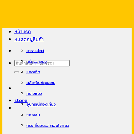
Skip
to
content
หน้าแรก
หมวดหมู่สินค้า
อาหารสัตว์
ทรีตและขนม
ค้นหา:
แกดเจ็ต
ผลิตภัณฑ์ดูแลขน
ทรายแมว
store
อุปกรณ์ท่องเที่ยว
ของเล่น
กรง ที่นอนและคอนโดแมว