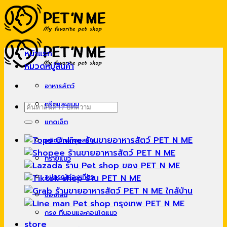
Skip
to
content
หน้าแรก
หมวดหมู่สินค้า
อาหารสัตว์
ทรีตและขนม
ค้นหา:
แกดเจ็ต
ผลิตภัณฑ์ดูแลขน
ทรายแมว
อุปกรณ์ท่องเที่ยว
ของเล่น
กรง ที่นอนและคอนโดแมว
store