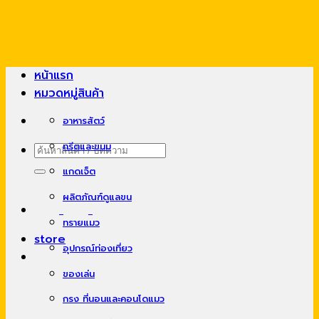
Skip
to
content
หน้าแรก
หมวดหมู่สินค้า
อาหารสัตว์
ทรีตและขนม
ค้นหา:
แกดเจ็ต
ผลิตภัณฑ์ดูแลขน
ทรายแมว
store
อุปกรณ์ท่องเที่ยว
ของเล่น
กรง ที่นอนและคอนโดแมว