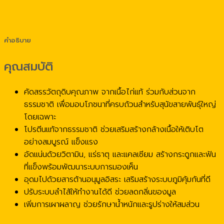
คำอธิบาย
คุณสมบัติ
คัดสรรวัตถุดิบคุณภาพ จากเนื้อไก่แท้ ร่วมกับส่วนจาก
ธรรมชาติ เพื่อมอบโภชนาที่ครบถ้วนสำหรับสุนัขสายพันธุ์ใหญ่
โดยเฉพาะ
โปรตีนแท้จากธรรมชาติ ช่วยเสริมสร้างกล้างเนื้อให้เติบโต
อย่างสมบูรณ์ แข็งแรง
อัดแน่นด้วยวิตามิน, แร่ธาตุ และแคลเซียม สร้างกระดูกและฟัน
ที่แข็งพร้อมพัฒนาระบบการมองเห็น
อุดมไปด้วยสารต้านอนุมูลอิสระ เสริมสร้างระบบภูมิคุ้มกันที่ดี
ปรับระบบลำไส้ให้ทำงานได้ดี ช่วยลดกลิ่นของมูล
เพิ่มการเผาผลาญ ช่วยรักษาน้ำหนักและรูปร่างให้สมส่วน