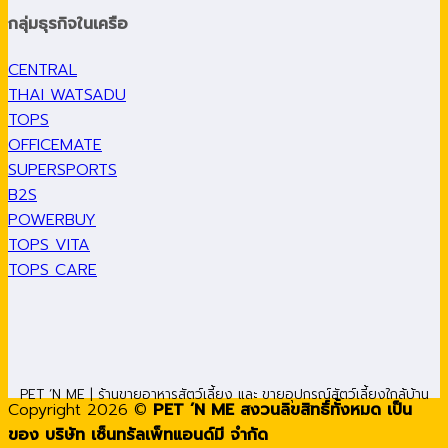
กลุ่มธุรกิจในเครือ
CENTRAL
THAI WATSADU
TOPS
OFFICEMATE
SUPERSPORTS
B2S
POWERBUY
TOPS VITA
TOPS CARE
PET ’N ME | ร้านขายอาหารสัตว์เลี้ยง และ ขายอุปกรณ์สัตว์เลี้ยงใกล้บ้าน
Copyright 2026 ©
PET ’N ME สงวนลิขสิทธิ์ทั้งหมด เป็น
ของ บริษัท เซ็นทรัลเพ็ทแอนด์มี จำกัด