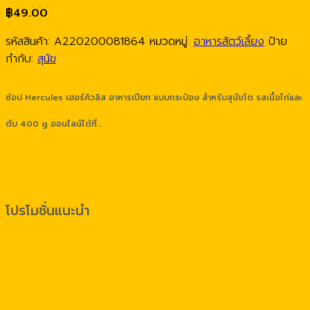
฿
49.00
รหัสสินค้า:
A220200081864
หมวดหมู่:
อาหารสัตว์เลี้ยง
ป้าย
กำกับ:
สุนัข
ช้อป Hercules เฮอร์คิวลิส อาหารเปียก แบบกระป๋อง สำหรับสุนัขโต รสเนื้อไก่และ
ตับ 400 g ออนไลน์ได้ที่…
โปรโมชั่นแนะนำ