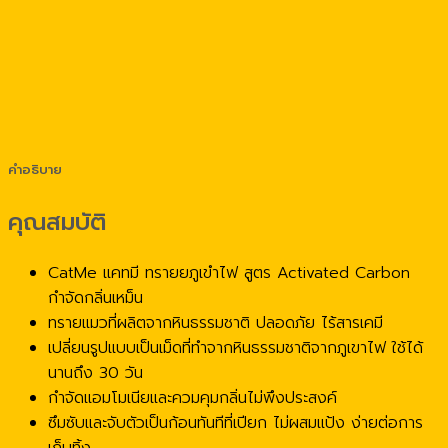
คำอธิบาย
คุณสมบัติ
CatMe แคทมี ทรายยภูเขำไฟ สูตร Activated Carbon
กำจัดกลิ่นเหม็น
ทรายแมวที่ผลิตจากหินธรรมชาติ ปลอดภัย ไร้สารเคมี
เปลี่ยนรูปแบบเป็นเม็ดที่ทำจากหินธรรมชาติจากภูเขาไฟ ใช้ได้
นานถึง 30 วัน
กำจัดแอมโมเนียและควมคุมกลิ่นไม่พึงประสงค์
ซึมซับและจับตัวเป็นก้อนทันทีที่เปียก ไม่ผสมแป้ง ง่ายต่อการ