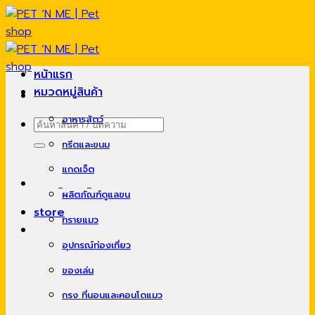
Skip
to
content
หน้าแรก
หมวดหมู่สินค้า
อาหารสัตว์
ค้นหา:
ทรีตและขนม
แกดเจ็ต
ผลิตภัณฑ์ดูแลขน
store
ทรายแมว
อุปกรณ์ท่องเที่ยว
ของเล่น
กรง ที่นอนและคอนโดแมว