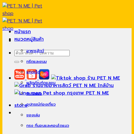
Skip
to
content
หน้าแรก
หมวดหมู่สินค้า
อาหารสัตว์
ค้นหา:
ทรีตและขนม
แกดเจ็ต
ผลิตภัณฑ์ดูแลขน
ทรายแมว
อุปกรณ์ท่องเที่ยว
store
ของเล่น
กรง ที่นอนและคอนโดแมว