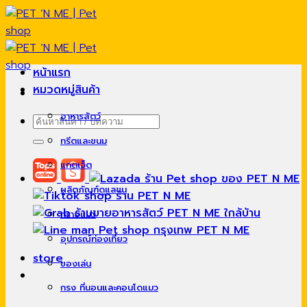
Skip
to
content
หน้าแรก
หมวดหมู่สินค้า
อาหารสัตว์
ค้นหา:
ทรีตและขนม
แกดเจ็ต
ผลิตภัณฑ์ดูแลขน
ทรายแมว
อุปกรณ์ท่องเที่ยว
store
ของเล่น
กรง ที่นอนและคอนโดแมว