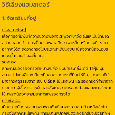
วิธีเลี้ยงแฮมสเตอร์
1. จัดเตรียมที่อยู่
กรงขนาดใหญ่
เลือกกรงที่มีพื้นที่กว้างขวางพอทีจะให้พวกเขาวิ่งเล่นและปีนป่ายได้
อย่างคล่องตัว ควรเป็นกรงพลาสติก กรงเหล็ก หรือกรงที่ระบาย
อากาศได้ดี จัดวางกรงในบริเวณที่เงียบสงบ เนื่องจากน้องแฮมส
เตอร์นั้นค่อนข้างจะขี้ตกใจ
รองกรง
ลักษณะของรองกรงที่เหมาะสมคือ ซับน้ำและกลิ่นได้ดี ไร้ฝุ่น นุ่ม
สบาย ไม่แต่งสีและกลิ่น ชนิดของรองกรงที่นิยมใช้คือ รองกรงที่ทำ
มาจากวัสดุธรรมชาติ เช่น ขี้เลื่อย ไม้แอสเพน และรองกรงที่ทำมาจาก
กระดาษ ผู้เลี้ยงควรหมั่นคอยสังเกตอาการของน้องแฮมสเตอร์ขณะ
ใช้ เพราะน้องๆอาจมีอาการแพ้รองกรงได้
บ้านส่วนตัว
เนื่องจากน้องหนูชอบหลบซ่อนตัวเงียบๆเวลานอน บ้านหลังเล็กใน
กรงจึงสำคัญไม่แพ้กัน การมีบ้านที่ปกคลุมตัวเองอีกชั้นจะช่วยทำให้