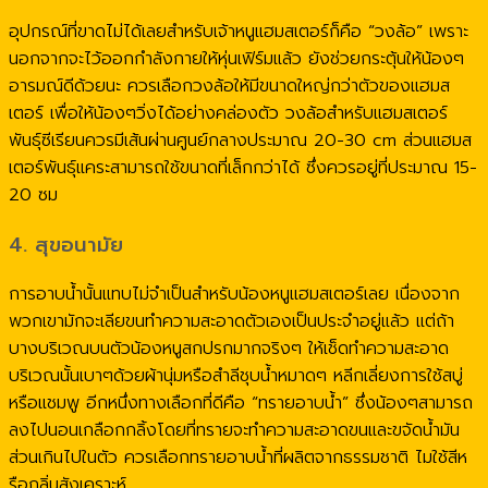
อุปกรณ์ที่ขาดไม่ได้เลยสำหรับเจ้าหนูแฮมสเตอร์ก็คือ “วงล้อ” เพราะ
นอกจากจะไว้ออกกำลังกายให้หุ่นเฟิร์มแล้ว ยังช่วยกระตุ้นให้น้องๆ
อารมณ์ดีด้วยนะ ควรเลือกวงล้อให้มีขนาดใหญ่กว่าตัวของแฮมส
เตอร์ เพื่อให้น้องๆวิ่งได้อย่างคล่องตัว วงล้อสำหรับแฮมสเตอร์
พันธุ์ซีเรียนควรมีเส้นผ่านศูนย์กลางประมาณ 20-30 cm ส่วนแฮมส
เตอร์พันธุ์แคระสามารถใช้ขนาดที่เล็กกว่าได้ ซึ่งควรอยู่ที่ประมาณ 15-
20 ซม
4. สุขอนามัย
การอาบน้ำนั้นแทบไม่จำเป็นสำหรับน้องหนูแฮมสเตอร์เลย เนื่องจาก
พวกเขามักจะเลียขนทำความสะอาดตัวเองเป็นประจำอยู่แล้ว แต่ถ้า
บางบริเวณบนตัวน้องหนูสกปรกมากจริงๆ ให้เช็ดทำความสะอาด
บริเวณนั้นเบาๆด้วยผ้านุ่มหรือสำลีชุบน้ำหมาดๆ หลีกเลี่ยงการใช้สบู่
หรือแชมพู อีกหนึ่งทางเลือกที่ดีคือ “ทรายอาบน้ำ” ซึ่งน้องๆสามารถ
ลงไปนอนเกลือกกลิ้งโดยที่ทรายจะทำความสะอาดขนและขจัดน้ำมัน
ส่วนเกินไปในตัว ควรเลือกทรายอาบน้ำที่ผลิตจากธรรมชาติ ไมใช้สีห
รือกลิ่นสังเคราะห์