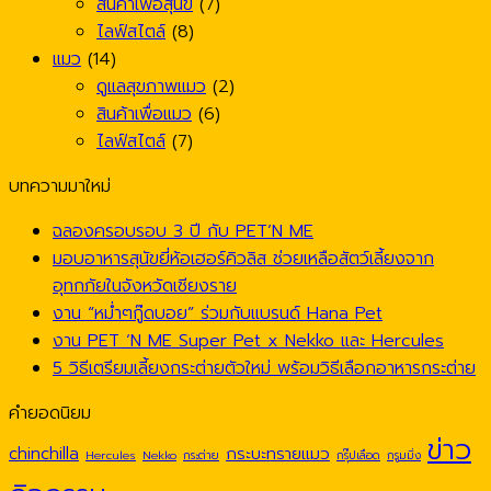
สินค้าเพื่อสุนัข
(7)
ไลฟ์สไตล์
(8)
แมว
(14)
ดูแลสุขภาพแมว
(2)
สินค้าเพื่อแมว
(6)
ไลฟ์สไตล์
(7)
บทความมาใหม่
ฉลองครอบรอบ 3 ปี กับ PET’N ME
มอบอาหารสุนัขยี่ห้อเฮอร์คิวลิส ช่วยเหลือสัตว์เลี้ยงจาก
อุทกภัยในจังหวัดเชียงราย
งาน “หม่ำๆกู๊ดบอย” ร่วมกับแบรนด์ Hana Pet
งาน PET ‘N ME Super Pet x Nekko และ Hercules
5 วิธีเตรียมเลี้ยงกระต่ายตัวใหม่ พร้อมวิธีเลือกอาหารกระต่าย
คำยอดนิยม
ข่าว
chinchilla
กระบะทรายแมว
Hercules
Nekko
กระต่าย
กรุ๊ปเลือด
กรูมมิ่ง