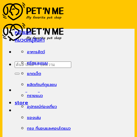
Skip
to
content
หน้าแรก
หมวดหมู่สินค้า
อาหารสัตว์
ทรีตและขนม
ค้นหา:
แกดเจ็ต
ผลิตภัณฑ์ดูแลขน
ทรายแมว
store
อุปกรณ์ท่องเที่ยว
ของเล่น
กรง ที่นอนและคอนโดแมว