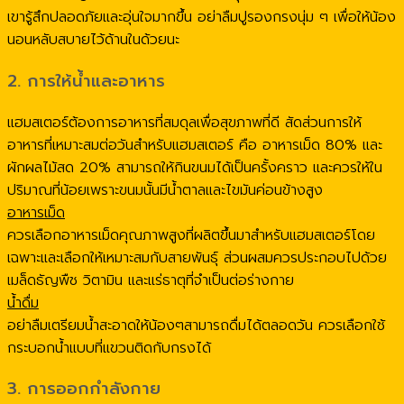
เขารู้สึกปลอดภัยและอุ่นใจมากขึ้น อย่าลืมปูรองกรงนุ่ม ๆ เพื่อให้น้อง
นอนหลับสบายไว้ด้านในด้วยนะ
2. การให้น้ำและอาหาร
แฮมสเตอร์ต้องการอาหารที่สมดุลเพื่อสุขภาพที่ดี สัดส่วนการให้
อาหารที่เหมาะสมต่อวันสำหรับแฮมสเตอร์ คือ อาหารเม็ด 80% และ
ผักผลไม้สด 20% สามารถให้กินขนมได้เป็นครั้งคราว และควรให้ใน
ปริมาณที่น้อยเพราะขนมนั้นมีน้ำตาลและไขมันค่อนข้างสูง
อาหารเม็ด
ควรเลือกอาหารเม็ดคุณภาพสูงที่ผลิตขึ้นมาสำหรับแฮมสเตอร์โดย
เฉพาะและเลือกให้เหมาะสมกับสายพันธุ์ ส่วนผสมควรประกอบไปด้วย
เมล็ดธัญพืช วิตามิน และแร่ธาตุที่จำเป็นต่อร่างกาย
น้ำดื่ม
อย่าลืมเตรียมน้ำสะอาดให้น้องๆสามารถดื่มได้ตลอดวัน ควรเลือกใช้
กระบอกน้ำแบบที่แขวนติดกับกรงได้
3. การออกกำลังกาย