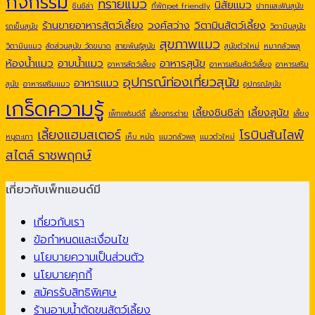
กิจกรรม
ทรายแมว
นิสัยแมว
ชินชิล่า
ที่พักpet friendly
ปากและฟันสุนัข
ร้านขายอาหารสัตว์เลี้ยง
วงศ์สว่าง
วิตามินสัตว์เลี้ยง
รถเข็นสุนัข
วิตามินสุนัข
สุขภาพแมว
วิตามินแมว
สัดส่วนสุนัข วัดขนาด
สายพันธุ์สุนัข
สุนัขตัวใหม่
หมากลัวพลุ
ห้องน้ำแมว
อาบน้ำแมว
อาหารสุนัข
อาหารสัตว์เลี้ยง
อาหารเสริมสัตว์เลี้ยง
อาหารเสริม
อุปกรณ์ท่องเที่ยวสุนัข
อาหารแมว
สุนัข
อาหารเสริมแมว
อุปกรณ์สุนัข
เกร็ดความรู้
เลี้ยงชินชิล่า
เลี้ยงสุนัข
เพ็ทเฟรนด์ลี่
เลี้ยงกระต่าย
เลี้ยง
เลี้ยงแฮมสเตอร์
โรบินสันไลฟ์
หนูตะเภา
เห็บ หมัด
แมวกลัวพลุ
แมวตัวใหม่
สไตล์ ราชพฤกษ์
เกี่ยวกับเพ็ทแอนด์มี
เกี่ยวกับเรา
ข้อกำหนดและเงื่อนไข
นโยบายความเป็นส่วนตัว
นโยบายคุกกี้
สมัครรับสิทธิพิเศษ
ร้านอาบน้ำตัดขนสัตว์เลี้ยง