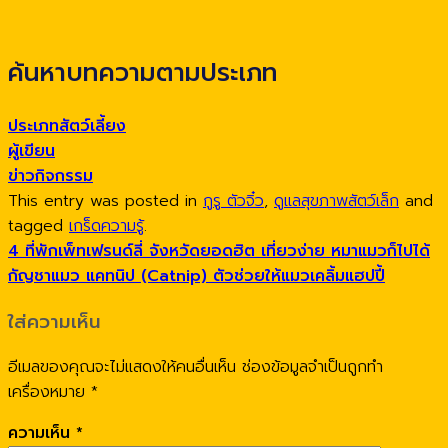
ค้นหาบทความตามประเภท
ประเภทสัตว์เลี้ยง
ผู้เขียน
ข่าวกิจกรรม
This entry was posted in
กูรู ตัวจิ๋ว
,
ดูแลสุขภาพสัตว์เล็ก
and
tagged
เกร็ดความรู้
.
4 ที่พักเพ็ทเฟรนด์ลี่ จังหวัดยอดฮิต เที่ยวง่าย หมาแมวก็ไปได้
กัญชาแมว แคทนิป (Catnip) ตัวช่วยให้แมวเคลิ้มแฮปปี้
ใส่ความเห็น
อีเมลของคุณจะไม่แสดงให้คนอื่นเห็น
ช่องข้อมูลจำเป็นถูกทำ
เครื่องหมาย
*
ความเห็น
*