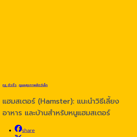
กูรู ตัวจิ๋ว
,
ดูแลสุขภาพสัตว์เล็ก
แฮมสเตอร์ (Hamster): แนะนำวิธีเลี้ยง
อาหาร และบ้านสำหรับหนูแฮมสเตอร์
share