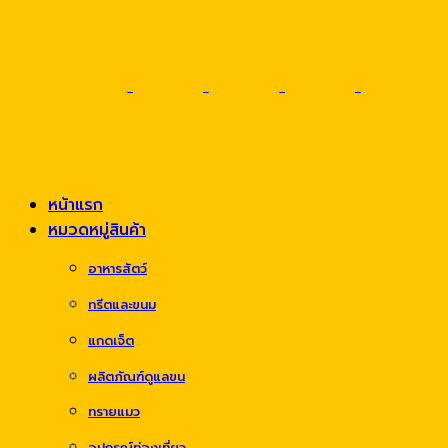
หน้าแรก
หมวดหมู่สินค้า
อาหารสัตว์
ทรีตและขนม
แกดเจ็ต
ผลิตภัณฑ์ดูแลขน
ทรายแมว
อุปกรณ์ท่องเที่ยว